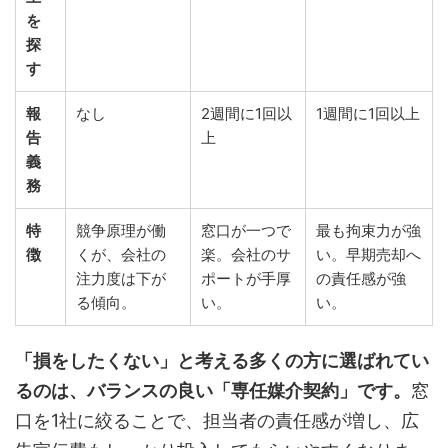
を
探
す
報
なし
2週間に1回以
1週間に1回以上
告
上
義
務
特
競争原理が働
窓口が一つで
最も拘束力が強
徴
くが、会社の
楽。会社のサ
い。早期売却へ
注力度は下が
ポートが手厚
の責任感が強
る傾向。
い。
い。
「損をしたくない」と考える多くの方に選ばれてい
るのは、バランスの良い「専任媒介契約」です。
窓
口を1社に絞ることで、担当者の責任感が増し、広