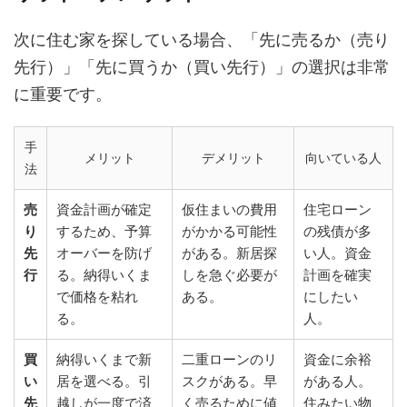
次に住む家を探している場合、「先に売るか（売り
先行）」「先に買うか（買い先行）」の選択は非常
に重要です。
手
メリット
デメリット
向いている人
法
売
資金計画が確定
仮住まいの費用
住宅ローン
り
するため、予算
がかかる可能性
の残債が多
先
オーバーを防げ
がある。新居探
い人。資金
行
る。納得いくま
しを急ぐ必要が
計画を確実
で価格を粘れ
ある。
にしたい
る。
人。
買
納得いくまで新
二重ローンのリ
資金に余裕
い
居を選べる。引
スクがある。早
がある人。
先
越しが一度で済
く売るために値
住みたい物