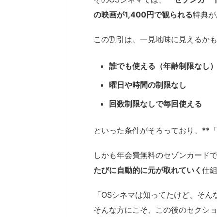
の映画が1,400円で観られる
特典が
この割引は、一見地味に見えるか
誰でも使える（年齢制限なし
曜日や時間の制限なし
回数制限なしで毎回使える
といった条件がそろっており、**「
しかも年会費無料のセゾンカードで
たびに自動的に元が取れていく
仕
「OSシネマは知ってたけど、そん
そんな方にこそ、この後のセクシ