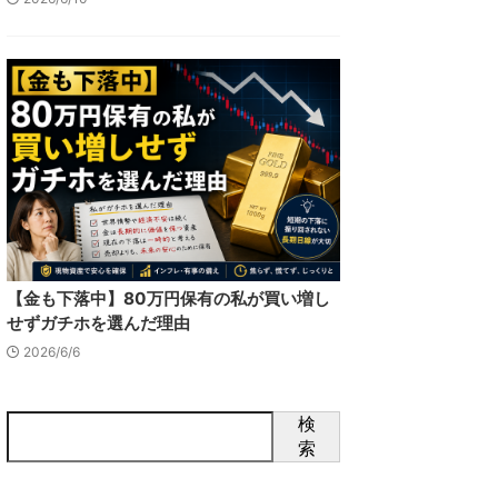
【金も下落中】80万円保有の私が買い増し
せずガチホを選んだ理由
2026/6/6
検
索