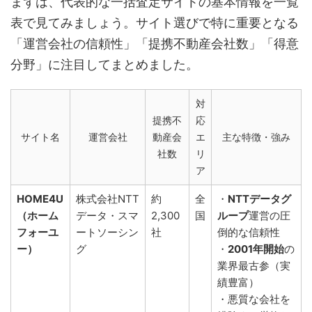
まずは、代表的な一括査定サイトの基本情報を一覧
表で見てみましょう。サイト選びで特に重要となる
「運営会社の信頼性」「提携不動産会社数」「得意
分野」に注目してまとめました。
対
提携不
応
サイト名
運営会社
動産会
エ
主な特徴・強み
社数
リ
ア
HOME4U
株式会社NTT
約
全
・
NTTデータグ
（ホーム
データ・スマ
2,300
国
ループ
運営の圧
フォーユ
ートソーシン
社
倒的な信頼性
ー）
グ
・
2001年開始
の
業界最古参（実
績豊富）
・悪質な会社を