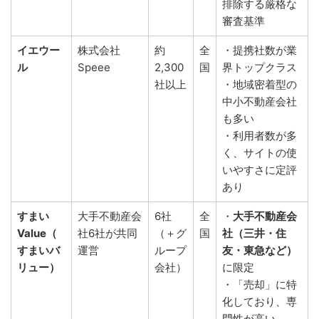
排除する厳格な
審査基準
イエウー
株式会社
約
全
・提携社数が業
ル
Speee
2,300
国
界トップクラス
社以上
・地域密着型の
中小不動産会社
も多い
・利用者数が多
く、サイトの使
いやすさに定評
あり
すまい
大手不動産会
6社
全
・
大手不動産会
Value（
社6社が共同
（＋グ
国
社（三井・住
すまいバ
運営
ループ
友・東急など）
リュー）
会社）
に限定
・「売却」に特
化しており、専
門性が高い